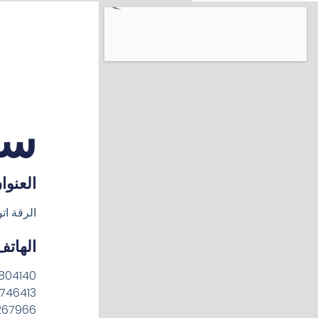
سو
العنوا
الرقة ات
الهاتف
804140
746413
267966