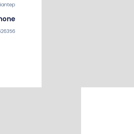
ziantep
hone:
626356