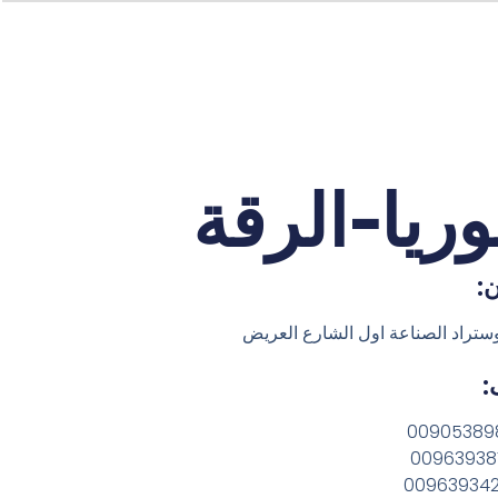
ريا-الرقة
ن:
وستراد الصناعة اول الشارع العريض
:
00905389
00963938
00963934