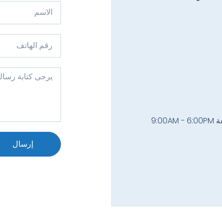
9:00A
إرسال