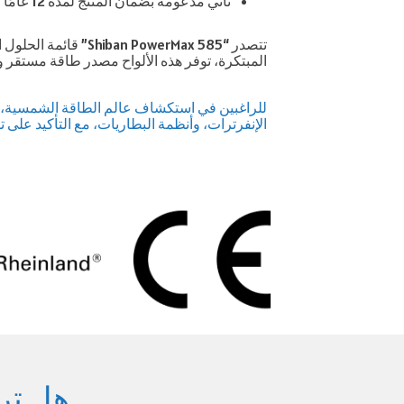
تأتي مدعومة بضمان المنتج لمدة 12 عامًا وضمان يضمن استمرارية وثبات إنتاج الطاقة لمدة 30 عامًا، ما يؤكد على جودة ومتانة منتجاتنا.
تتصدر “owerMax 585
المبتكرة، توفر هذه الألواح مصدر طاقة مستقر و
للراغبين في استكشاف عالم الطاقة الشمسية، “ش
الإنفرترات، وأنظمة البطاريات، مع التأكيد على
هل تري