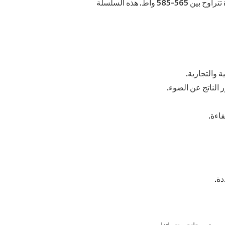
يمثل “Shiban PowerMax 585” من شركة Shiban Energy تقدمًا هائلاً في تكنولوجيا الألواح الشمسية أحادية الوجه، بقدرة تتراوح بين 565-585 واط. هذه السلسلة
 الناتج عن الضوء.