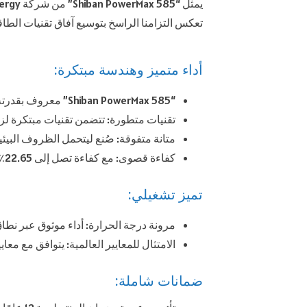
تعكس التزامنا الراسخ بتوسيع آفاق تقنيات الطاق
أداء متميز وهندسة مبتكرة:
“Shiban PowerMax 585” معروف بقدرته العالية في الإنتاج، ما يحدد معايير جديدة في التطبيقات الشمسية السكنية والتجارية.
تقنيات متطورة: تتضمن تقنيات مبتكرة لزياد
متانة متفوقة: صُنع ليتحمل الظروف البيئية
كفاءة قصوى: مع كفاءة تصل إلى 22.65٪، يتصدر “Shiban PowerMax 585” في تحويل ضوء الشمس إلى طاقة بكفاءة.
تميز تشغيلي:
مرونة درجة الحرارة: أداء موثوق عبر نط
الامتثال للمعايير العالمية: يتوافق مع معايير IEC وISO، ما يعكس التزامنا بالسلامة والجودة في حلول الطاقة الم
ضمانات شاملة: