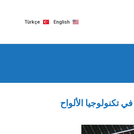
Türkçe
English
 "Shiban PowerMax 585"؛ الابتكار في تكنولوجيا الألواح