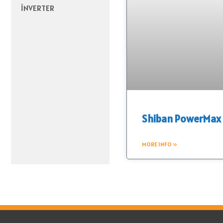
İNVERTER
Shiban PowerMax
MORE INFO »