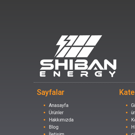
Sayfalar
Kate
Anasayfa
G
Ürünler
ü
Hakkımızda
K
Blog
H
İletişim
ç