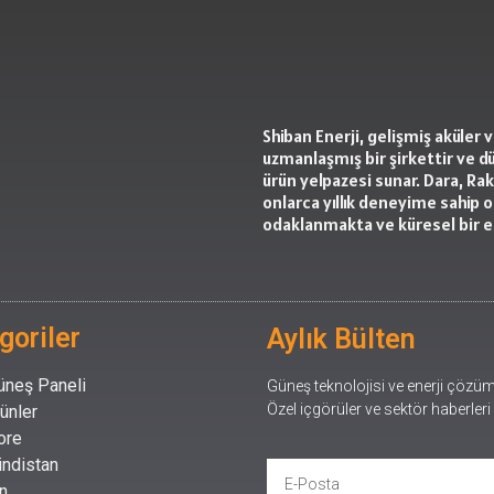
Shiban Enerji, gelişmiş aküler
uzmanlaşmış bir şirkettir ve d
ürün yelpazesi sunar. Dara, Ra
onlarca yıllık deneyime sahip o
odaklanmakta ve küresel bir 
goriler
Aylık Bülten
üneş Paneli
Güneş teknolojisi ve enerji çözüml
Özel içgörüler ve sektör haberleri
rünler
ore
indistan
in