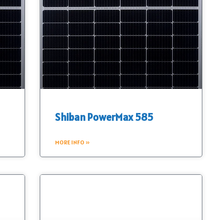
Shiban PowerMax 585
MORE INFO »