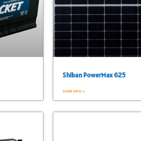
Shiban PowerMax 625
MORE INFO »