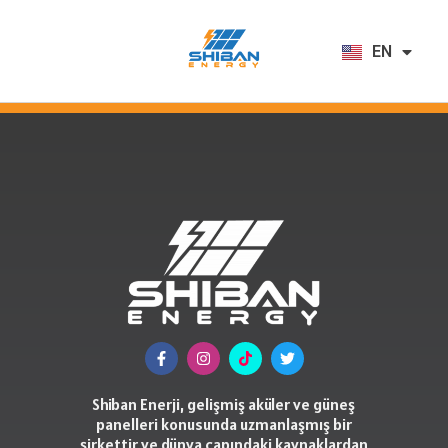
EN
AR
Shiban Enerji, gelişmiş aküler ve güneş
panelleri konusunda uzmanlaşmış bir
şirkettir ve dünya çapındaki kaynaklardan